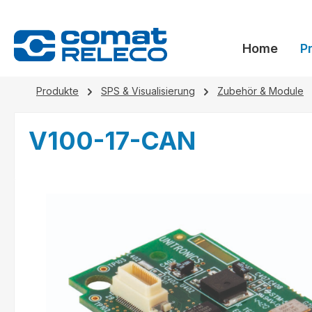
springen
Zur Hauptnavigation springen
Home
P
Produkte
SPS & Visualisierung
Zubehör & Module
V100-17-CAN
Bildergalerie überspringen