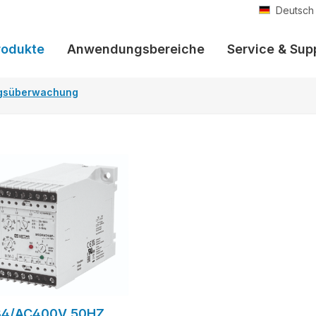
Deutsch
rodukte
Anwendungsbereiche
Service & Sup
gsüberwachung
34/AC400V 50HZ