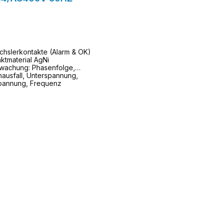
chslerkontakte (Alarm & OK)
aktmaterial AgNi
wachung: Phasenfolge,
ausfall, Unterspannung,
pannung, Frequenz
zum Anfrageformular