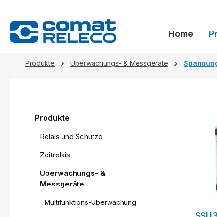
springen
Zur Hauptnavigation springen
Home
P
Produkte
Überwachungs- & Messgeräte
Spannun
Produkte
Relais und Schütze
Zeitrelais
Überwachungs- &
Messgeräte
Multifunktions-Überwachung
SSU