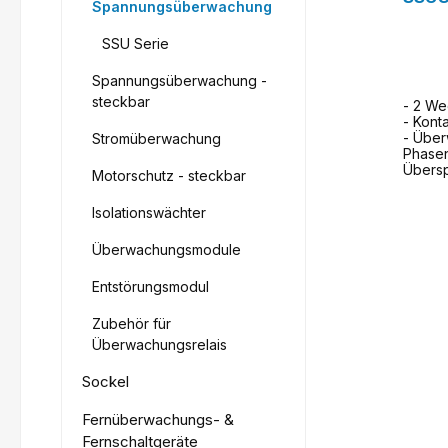
Spannungsüberwachung
SSU Serie
Spannungsüberwachung -
steckbar
- 2 We
- Kont
- Über
Stromüberwachung
Phasen
Übers
Motorschutz - steckbar
Isolationswächter
Überwachungsmodule
Entstörungsmodul
Zubehör für
Überwachungsrelais
Sockel
Fernüberwachungs- &
Fernschaltgeräte