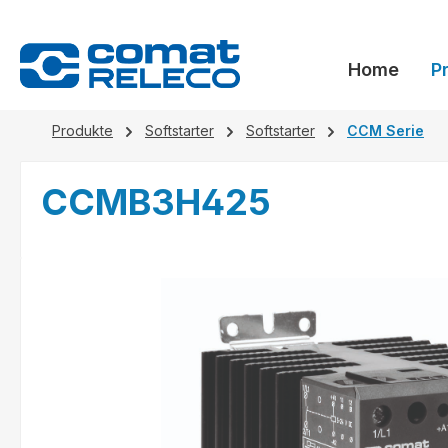
springen
Zur Hauptnavigation springen
Home
P
Produkte
Softstarter
Softstarter
CCM Serie
CCMB3H425
Bildergalerie überspringen