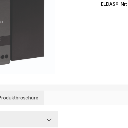
ELDAS®-Nr
Produktbroschüre